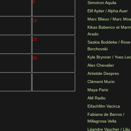
9
Simotron Aquila
Elif Ayiter / Alpha Auer
Marc Blieux / Marc Mo
16
Kikas Babenco et Mar
Arado
23
Saskia Boddeke / Rose
Borchovski
Kyle Brynner / Yves Le
30
Alex Chevalier
Artistide Despres
Clément Murin
Maya Paris
AM Radio
Eifachfilm Vacirca
Fabiana de Barros /
Millagrosa Vella
Léandre Vaucher / Lilju