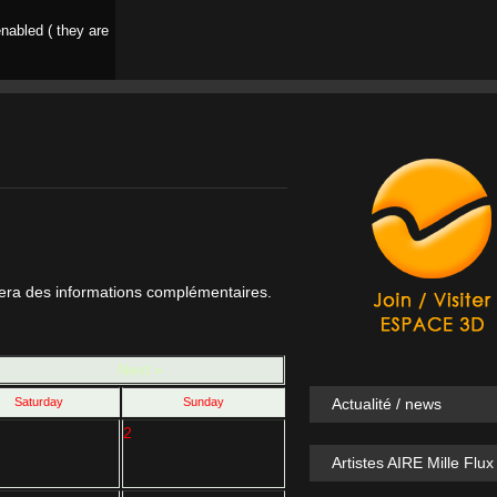
nabled ( they are
nera des informations complémentaires.
Next »
Saturday
Sunday
Actualité / news
2
Artistes AIRE Mille Flux