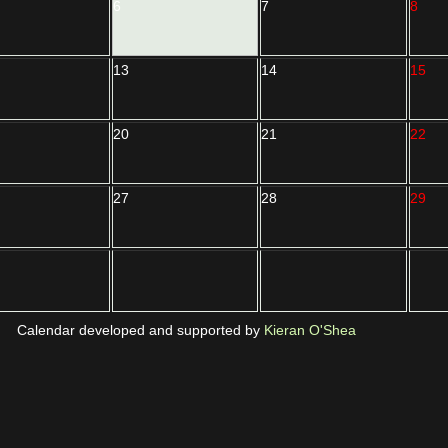
6
7
8
13
14
15
20
21
22
27
28
29
Calendar developed and supported by
Kieran O'Shea