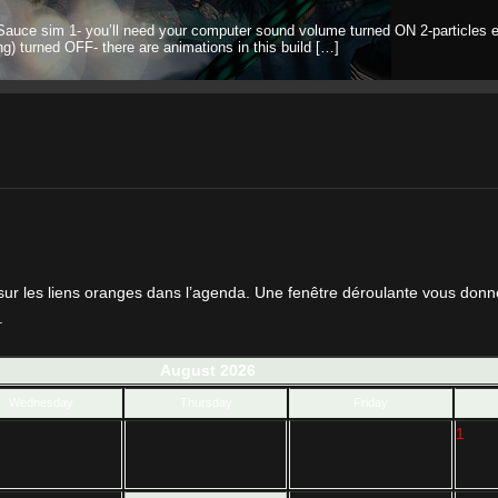
Sauce sim 1- you’ll need your computer sound volume turned ON 2-particles e
ng) turned OFF- there are animations in this build […]
sur les liens oranges dans l’agenda. Une fenêtre déroulante vous don
.
August 2026
Wednesday
Thursday
Friday
1