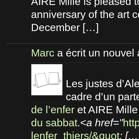
AIRE Mille is pleased t
anniversary of the art c
December […]
Marc
a écrit un nouvel 
Les justes d’Al
cadre d’un parte
de l’enfer
et AIRE Mille 
du sabbat.
<a href="
htt
lenfer_thiers/&quot
; […