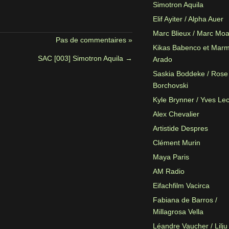
Simotron Aquila
Elif Ayiter / Alpha Auer
Marc Blieux / Marc Mo
Pas de commentaires »
Kikas Babenco et Mar
SAC [003] Simotron Aquila
→
Arado
Saskia Boddeke / Rose
Borchovski
Kyle Brynner / Yves Le
Alex Chevalier
Artistide Despres
Clément Murin
Maya Paris
AM Radio
Eifachfilm Vacirca
Fabiana de Barros /
Millagrosa Vella
Léandre Vaucher / Lilju