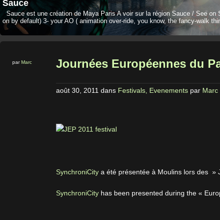
Sauce
Sauce est une création de Maya Paris A voir sur la région Sauce / See on 
on by default) 3- your AO ( animation over-ride, you know, the fancy-walk thi
Journées Européennes du Pa
par
Marc
août 30, 2011
dans
Festivals, Evenements
par
Marc
SynchroniCity
a été présentée à Moulins lors des »
SynchroniCity
has been presented during the « Euro