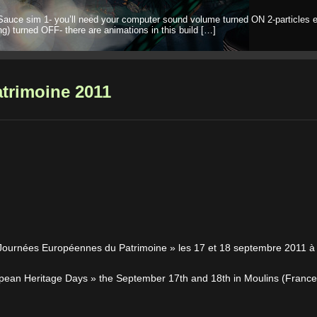
Sauce sim 1- you’ll need your computer sound volume turned ON 2-particles e
ng) turned OFF- there are animations in this build […]
trimoine 2011
 Journées Européennes du Patrimoine » les 17 et 18 septembre 2011 à
pean Heritage Days » the September 17th and 18th in Moulins (France