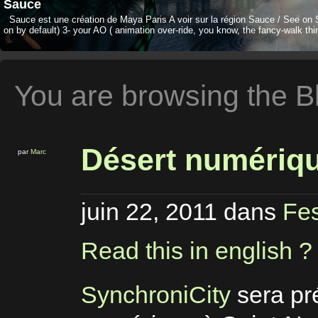
Sauce
Sauce est une création de Maya Paris A voir sur la région Sauce / See on 
on by default) 3- your AO ( animation over-ride, you know, the fancy-walk thi
You are browsing the Bl
Désert numériqu
par
Marc
juin 22, 2011
dans
Fes
Read this in english ?
SynchroniCity
sera pré