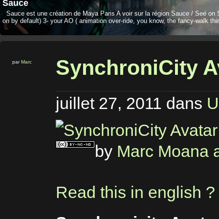
Sauce
Sauce est une création de Maya Paris A voir sur la région Sauce / See on 
on by default) 3- your AO ( animation over-ride, you know, the fancy-walk thi
SynchroniCity A
par
Marc
juillet 27, 2011
dans
U
by
Marc Moana a
Read this in english ?