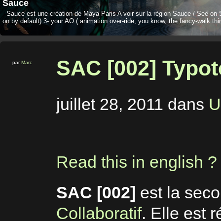
Sauce
Sauce est une création de Maya Paris A voir sur la région Sauce / See on 
on by default) 3- your AO ( animation over-ride, you know, the fancy-walk thi
SAC [002] Typot
par
Marc
juillet 28, 2011
dans
U
Read this in english ?
SAC [002]
est la sec
Collaboratif
. Elle est 