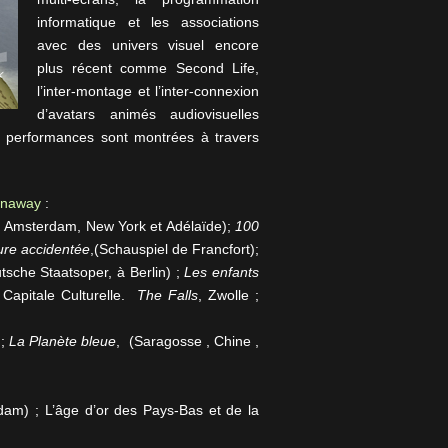
informatique et les associations
avec des univers visuel encore
plus récent comme Second Life,
l’inter-montage et l’inter-connexion
d’avatars animés audiovisuelles
 performances sont montrées à travers
enaway
:
 Amsterdam, New York et Adélaïde);
100
ure accidentée
,(Schauspiel de Francfort);
tsche Staatsoper, à Berlin) ;
Les enfants
 Capitale Culturelle.
The Falls
, Zwolle ;
 ;
La Planète bleue
, (Saragosse , Chine ,
rdam) ; L’âge d’or des Pays-Bas et de la