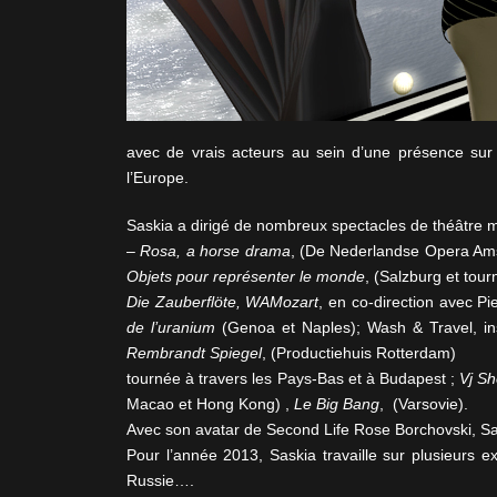
avec de vrais acteurs au sein d’une présence su
l’Europe.
Saskia a dirigé de nombreux spectacles de théâtre mus
–
Rosa, a horse drama
, (De Nederlandse Opera Am
Objets pour représenter le monde
, (Salzburg et tou
Die Zauberflöte, WAMozart
, en co-direction avec P
de l’uranium
(Genoa et Naples); Wash & Travel, inst
Rembrandt Spiegel
, (Productiehuis Rotterdam)
tournée à travers les Pays-Bas et à Budapest ;
Vj Sh
Macao et Hong Kong) ,
Le Big Bang
, (Varsovie).
Avec son avatar de Second Life Rose Borchovski, Sas
Pour l’année 2013, Saskia travaille sur plusieurs 
Russie….