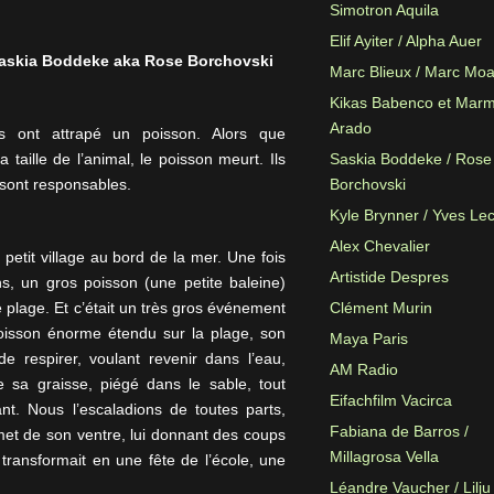
Simotron Aquila
Elif Ayiter / Alpha Auer
askia Boddeke aka Rose Borchovski
Marc Blieux / Marc Mo
Kikas Babenco et Mar
Arado
 ont attrapé un poisson. Alors que
a taille de l’animal, le poisson meurt. Ils
Saskia Boddeke / Rose
 sont responsables.
Borchovski
Kyle Brynner / Yves Le
Alex Chevalier
 petit village au bord de la mer. Une fois
Artistide Despres
s, un gros poisson (une petite baleine)
e plage. Et c’était un très gros événement
Clément Murin
oisson énorme étendu sur la plage, son
Maya Paris
de respirer, voulant revenir dans l’eau,
AM Radio
 sa graisse, piégé dans le sable, tout
Eifachfilm Vacirca
nt. Nous l’escaladions de toutes parts,
Fabiana de Barros /
et de son ventre, lui donnant des coups
Millagrosa Vella
transformait en une fête de l’école, une
Léandre Vaucher / Lilju