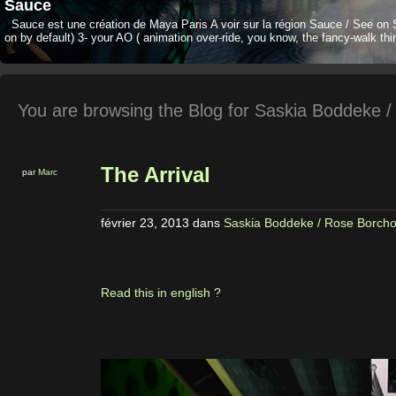
Sauce
Sauce est une création de Maya Paris A voir sur la région Sauce / See on 
on by default) 3- your AO ( animation over-ride, you know, the fancy-walk thi
You are browsing the Blog for Saskia Boddeke /
The Arrival
par
Marc
février 23, 2013
dans
Saskia Boddeke / Rose Borcho
Read this in english ?