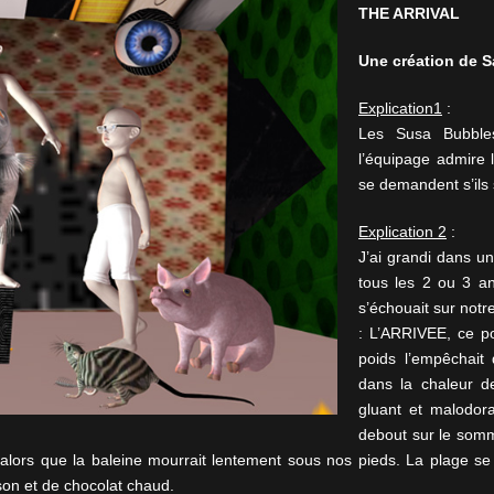
THE ARRIVAL
Une création de
S
Explication1
:
Les Susa Bubbles
l’équipage admire l
se demandent s’ils
Explication 2
:
J’ai grandi dans un
tous les 2 ou 3 an
s’échouait sur notr
: L’ARRIVEE, ce p
poids l’empêchait 
dans la chaleur de
gluant et malodora
debout sur le somm
lors que la baleine mourrait lentement sous nos pieds. La plage se 
son et de chocolat chaud.