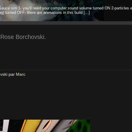
Sauce sim 1- you’ll need your computer sound volume turned ON 2-particles e
ng) turned OFF- there are animations in this build […]
 Rose Borchovski.
vski
par
Marc