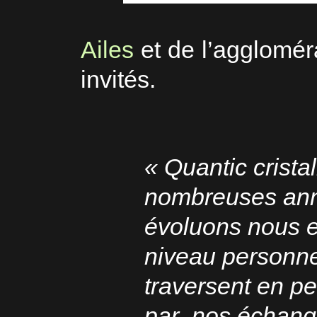
Ailes
et de l’agglomér
invités.
« Quantic crist
nombreuses anné
évoluons nous e
niveau personnel
traversent en p
par nos échang