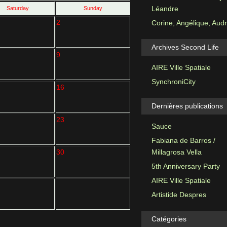
Léandre
Saturday
Sunday
2
Corine, Angélique, Aud
Archives Second Life
9
AIRE Ville Spatiale
SynchroniCity
16
Dernières publications
23
Sauce
Fabiana de Barros /
30
Millagrosa Vella
5th Anniversary Party
AIRE Ville Spatiale
Artistide Despres
Catégories