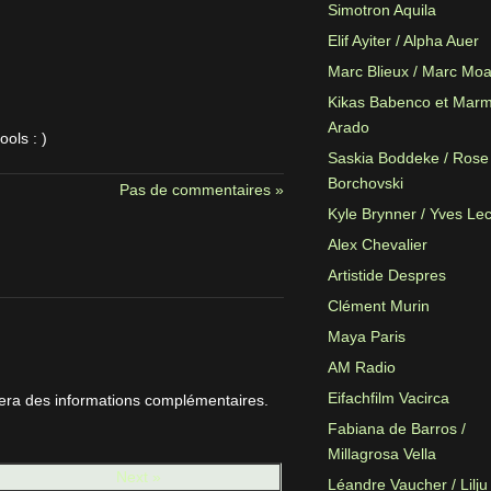
Simotron Aquila
Elif Ayiter / Alpha Auer
Marc Blieux / Marc Mo
Kikas Babenco et Mar
Arado
ols : )
Saskia Boddeke / Rose
Borchovski
Pas de commentaires »
Kyle Brynner / Yves Le
Alex Chevalier
Artistide Despres
Clément Murin
Maya Paris
AM Radio
Eifachfilm Vacirca
nera des informations complémentaires.
Fabiana de Barros /
Millagrosa Vella
Next »
Léandre Vaucher / Lilju