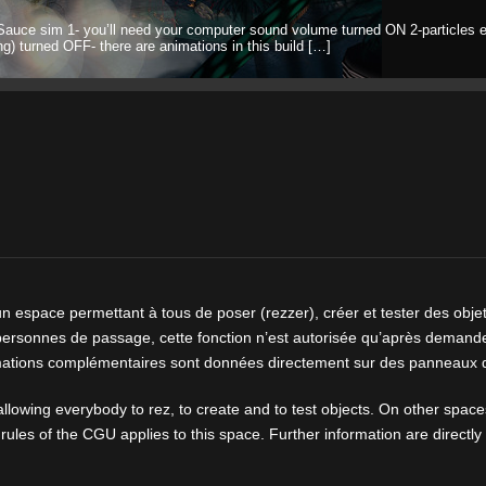
Sauce sim 1- you’ll need your computer sound volume turned ON 2-particles e
ng) turned OFF- there are animations in this build […]
un espace permettant à tous de poser (rezzer), créer et tester des obje
personnes de passage, cette fonction n’est autorisée qu’après demande
rmations complémentaires sont données directement sur des panneaux d
llowing everybody to rez, to create and to test objects. On other spaces
e rules of the CGU applies to this space. Further information are directl