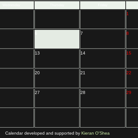
Wednesday
Thursday
Friday
1
6
7
8
13
14
15
20
21
22
27
28
29
Calendar developed and supported by
Kieran O'Shea