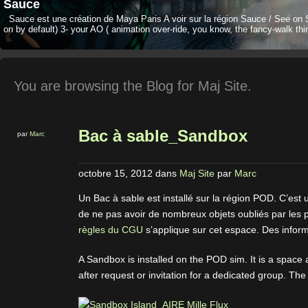
Sauce
Sauce est une création de Maya Paris A voir sur la région Sauce / See on 
on by default) 3- your AO ( animation over-ride, you know, the fancy-walk thi
You are browsing the Blog for Maj Site.
Bac à sable_Sandbox
par
Marc
octobre 15, 2012
dans
Maj Site
par
Marc
Un Bac à sable est installé sur la région POD. C’est 
de ne pas avoir de nombreux objets oubliés par les 
règles du CGU
s’applique sur cet espace. Des info
A Sandbox is installed on the POD sim. It is a space a
after request or invitation for a dedicated group. Th