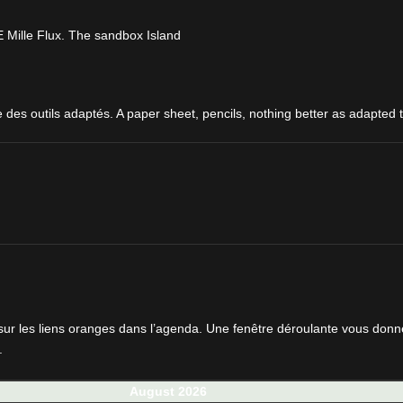
E Mille Flux. The sandbox Island
 des outils adaptés. A paper sheet, pencils, nothing better as adapted to
sur les liens oranges dans l’agenda. Une fenêtre déroulante vous don
.
August 2026