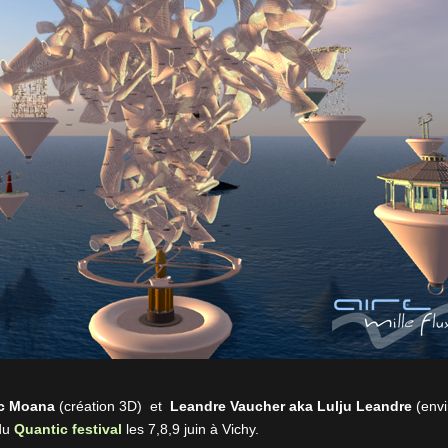
rc Moana
(création 3D) et
Leandre Vaucher aka Lulju Leandre
(env
 du
Quantic festival
les 7,8,9 juin à Vichy.