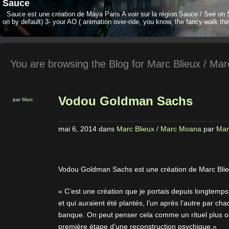
Sauce
Sauce est une création de Maya Paris A voir sur la région Sauce / See on 
on by default) 3- your AO ( animation over-ride, you know, the fancy-walk thi
You are browsing the Blog for Marc Blieux / Ma
Vodou Goldman Sachs
par
Marc
mai 6, 2014
dans
Marc Blieux / Marc Moana
par
Mar
Vodou Goldman Sachs est une création de Marc Blie
« C’est une création que je portais depuis longtemps
et qui auraient été plantés, l’un après l’autre par 
banque. On peut penser cela comme un rituel plus o
première étape d’une reconstruction psychique.»