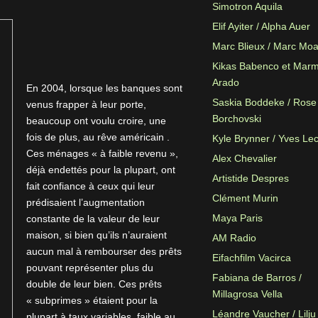
Simotron Aquila
Elif Ayiter / Alpha Auer
Marc Blieux / Marc Mo
Kikas Babenco et Mar
Arado
En 2004, lorsque les banques sont
Saskia Boddeke / Rose
venus frapper à leur porte,
Borchovski
beaucoup ont voulu croire, une
fois de plus, au rêve américain .
Kyle Brynner / Yves Le
Ces ménages « à faible revenu »,
Alex Chevalier
déjà endettés pour la plupart, ont
Artistide Despres
fait confiance à ceux qui leur
Clément Murin
prédisaient l’augmentation
Maya Paris
constante de la valeur de leur
maison, si bien qu’ils n’auraient
AM Radio
aucun mal à rembourser des prêts
Eifachfilm Vacirca
pouvant représenter plus du
Fabiana de Barros /
double de leur bien. Ces prêts
Millagrosa Vella
« subprimes » étaient pour la
Léandre Vaucher / Lilju
plupart à taux variables, faible au