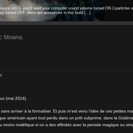
Sauce sim 1- you’ll need your computer sound volume turned ON 2-particles e
ng) turned OFF- there are animations in this build […]
rc Moana.
c
ux (mai 2014).
 sans arriver à la formaliser. Et puis m’est venu l’idée de ces petites
chaque américain ayant tout perdu dans un prêt subprime, dans la Goldm
u moins maléfique si on a des affinités avec la pensée magique ou s