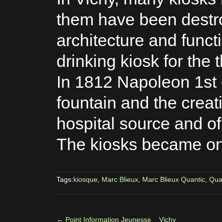
them have been destro
architecture and funct
drinking kiosk for the
In 1812 Napoleon 1st o
fountain and the creat
hospital source and of
The kiosks became one
Tags:
kiosque
,
Marc Blieux
,
Marc Blieux Quantic
,
Qua
←
Point Information Jeunesse _ Vichy